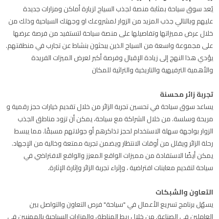
يُعد سوق سياحة بمثابة منصة لجذب السياح لزيارة أماكن ومزارات جديدة
عليهم وبالتالي جذب المزيد من الزوار لمشروعك او وجهتك السياحية وذلك من
خلال عرض مميزاتها وتفاصيلها على منصة سياحة لتستفيد من فرصة عرضها
على مجموعة واسعة من السياح الذين يبحثون بنشاط عن تجارب في منطقتهم.
يؤدي هذا النهج إلى زيادة الإقبال وفرصة أكبر لعرض الميزات الفريدة
والأهمية الترفيهية والتاريخية والتراثية للمكان
تجربة زائر محسنة
يساعد سوق سياحة في تحسين تجربة الزائر من خلال تقديم خيارات حجز رقمية و
مريحة وسلسة. من خلال الشراكة مع سياحة، يمكن أن تزود مناطق الجذب
الزوار بواجهة سهلة الاستخدام لحجز تذاكرهم أو جولاتهم مسبقًا. مما يبسط
رحلة الزائر ويقلل من أوقات الانتظار ويضمن تجربة ممتعة وخالية من الإجهاد.
يمكن أيضًا الاستفادة من مميزات الواقع المعزز والواقع الافتراضي في
سياحة لتقديم معاينات افتراضية ، وإثراء تجربة الزائر وإثارة الإثارة.
التعاون والشبكات
يسهّل برنامج تسريع الأعمال في "سياحة" فرص التعاون والتواصل بين
العاملين في الصناعة. من خلال ربط المناطق والمزارات السياحية بالمهنيين في