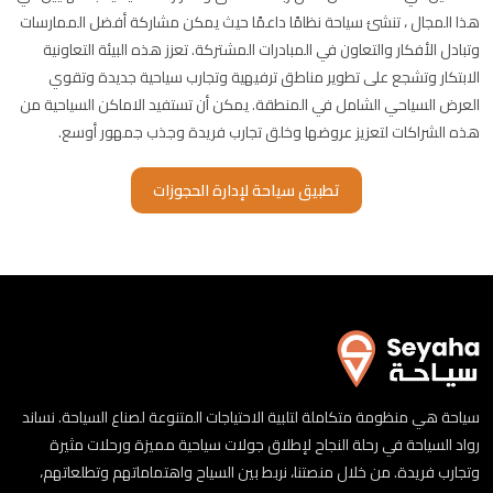
هذا المجال ، تنشئ سياحة نظامًا داعمًا حيث يمكن مشاركة أفضل الممارسات
وتبادل الأفكار والتعاون في المبادرات المشتركة. تعزز هذه البيئة التعاونية
الابتكار وتشجع على تطوير مناطق ترفيهية وتجارب سياحية جديدة وتقوي
العرض السياحي الشامل في المنطقة. يمكن أن تستفيد الاماكن السياحية من
هذه الشراكات لتعزيز عروضها وخلق تجارب فريدة وجذب جمهور أوسع.
تطبيق سياحة لإدارة الحجوزات
سياحة هي منظومة متكاملة لتلبية الاحتياجات المتنوعة لصناع السياحة. نساند
رواد السياحة في رحلة النجاح لإطلاق جولات سياحية مميزة ورحلات مثيرة
وتجارب فريدة. من خلال منصتنا، نربط بين السياح واهتماماتهم وتطلعاتهم،